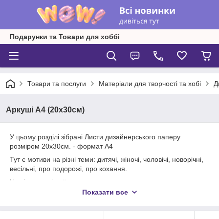
Подарунки та Товари для хоббі
Товари та послуги
Матеріали для творчості та хобі
Д
Аркуші А4 (20х30см)
У цьому розділі зібрані Листи дизайнерського паперу
розміром 20х30см. - формат А4
Тут є мотиви на різні теми: дитячі, жіночі, чоловічі, новорічні,
весільні, про подорожі, про кохання.
Наші листи різної текстури: льон, шкаралупа, глянець,
матовий, безтекстурные
Показати все
У нас Ви знайдете натхнення!
Творіть з нами! Творіть із задоволенням!