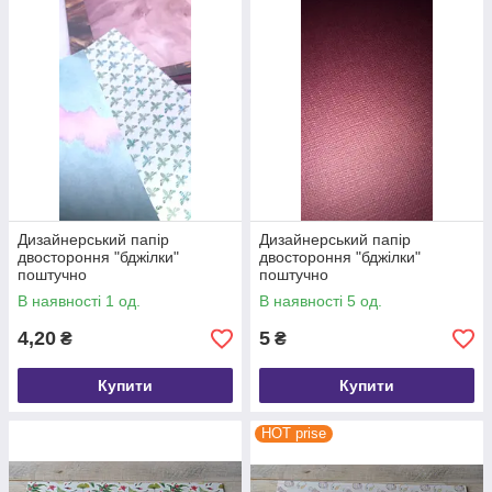
Дизайнерський папір
Дизайнерський папір
двостороння "бджілки"
двостороння "бджілки"
поштучно
поштучно
В наявності 1 од.
В наявності 5 од.
4,20
5
₴
₴
Купити
Купити
HOT prise