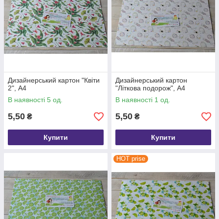
Дизайнерський картон "Квіти
Дизайнерський картон
2", А4
"Літкова подорож", А4
В наявності 5 од.
В наявності 1 од.
5,50
5,50
₴
₴
Купити
Купити
HOT prise