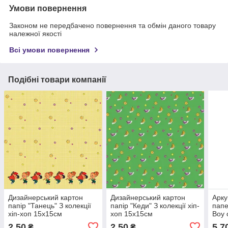
Умови повернення
Законом не передбачено повернення та обмін даного товару
належної якості
Всі умови повернення
Подібні товари компанії
Дизайнерський картон
Дизайнерський картон
Арку
папір "Танець" З колекції
папір "Кеди" З колекції хіп-
папе
хіп-хоп 15х15см
хоп 15х15см
Boy 
2,50
2,50
5,7
₴
₴