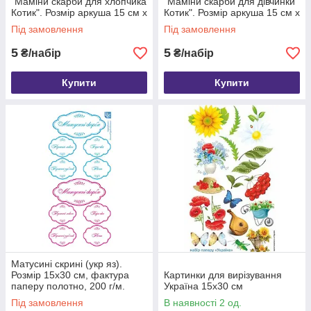
"Маміни скарби для хлопчика
"Маміни скарби для дівчинки
Котик". Розмір аркуша 15 см х
Котик". Розмір аркуша 15 см х
30 см, фактура полотно
30 см, фактура полотно
Під замовлення
Під замовлення
5
5
₴/набір
₴/набір
Купити
Купити
Матусині скрині (укр яз).
Розмір 15х30 см, фактура
Картинки для вирізування
паперу полотно, 200 г/м.
Україна 15х30 см
Під замовлення
В наявності 2 од.