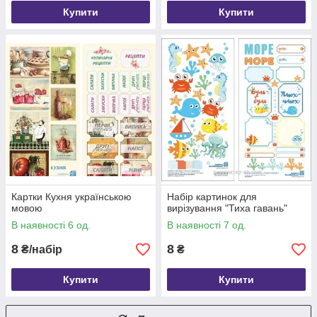
Купити
Купити
Картки Кухня українською
Набір картинок для
мовою
вирізування "Тиха гавань"
В наявності 6 од.
В наявності 7 од.
8
8
₴/набір
₴
Купити
Купити