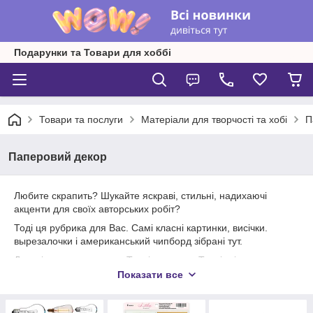
Подарунки та Товари для хоббі
Товари та послуги
Матеріали для творчості та хобі
П
Паперовий декор
Любите скрапить? Шукайте яскраві, стильні, надихаючі
акценти для своїх авторських робіт?
Тоді ця рубрика для Вас. Самі класні картинки, висічки.
вырезалочки і американський чипборд зібрані тут.
Деталі мають значення. Творіть з нами. Творіть із
задоволенням
Показати все