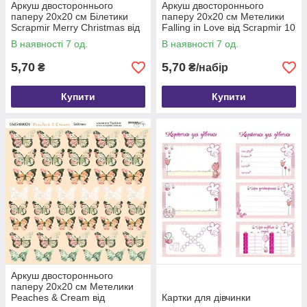
Аркуш двостороннього
Аркуш двостороннього
паперу 20х20 см Білетики
паперу 20х20 см Метелики
Scrapmir Merry Christmas від
Falling in Love від Scrapmir 10
Scrapmir 10 шт. SM5900026
шт SM5800024
В наявності 7 од.
В наявності 7 од.
5,70
5,70
₴
₴/набір
Купити
Купити
Аркуш двостороннього
паперу 20х20 см Метелики
Peaches & Cream від
Картки для дівчинки