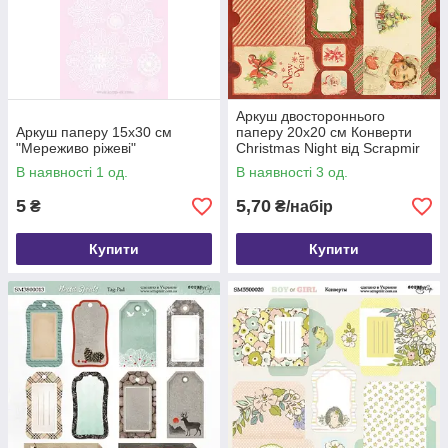
Аркуш двостороннього
Аркуш паперу 15х30 см
паперу 20х20 см Конверти
"Мереживо ріжеві"
Christmas Night від Scrapmir
В наявності 1 од.
В наявності 3 од.
5
5,70
₴
₴/набір
Купити
Купити