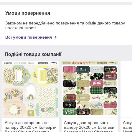
Умови повернення
Законом не передбачено повернення та обмін даного товару
належної якості
Всі умови повернення
Подібні товари компанії
Аркуш двостороннього
Аркуш двостороннього
Арку
паперу 20х20 см Конверти
паперу 20х20 см Білетики
папе
Boy or Girl від Scrapmir
Scrapmir Merry Christmas
Nord