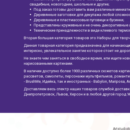
свадебные, новогодние, школьные и другие;
Под заказ готовы доставить вам различные миниатю
Деревянные заготовки для декупажа любой сложност
Деревянные и пластмассовые пуговици и бусинки;
Представлены кружевные и не очень декоративные 
Технические принадлежности в виде клеевого термо
Вторая большая категория товаров это Наборы для твор
Данная товарная категория предназначена для начинающи
интересно, увлекательное занятие которое стоит не дор
Не знаете чем заняться в свободное время, или ищите нов
нарисованными картинами.
В наличии доступно более 1900 различных сюжетов карти
рассветов, самолеты, персонажи мультфильмов, романтик
- BrushMe, Идейка, так и иностранных - Babylon, Mariposa, Ar
Доставляем весь спектр наших товаров службой доставки 
Днепропетровск, Львов, Херсон и в любой другой город У