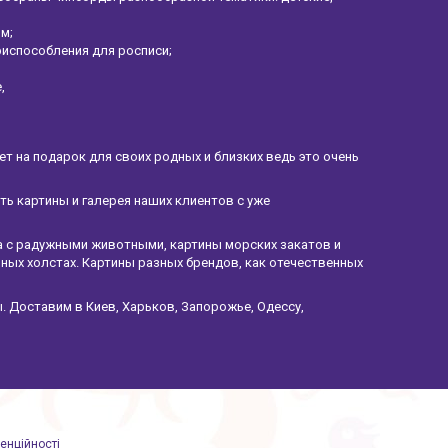
ом;
риспособления для росписи;
е,
 на подарок для своих родных и близких ведь это очень
ать картины и галерея наших клиентов с уже
а с радужными животными, картины морских закатов и
ных холстах. Картины разных брендов, как отечественных
. Доставим в Киев, Харьков, Запорожье, Одессу,
енційності