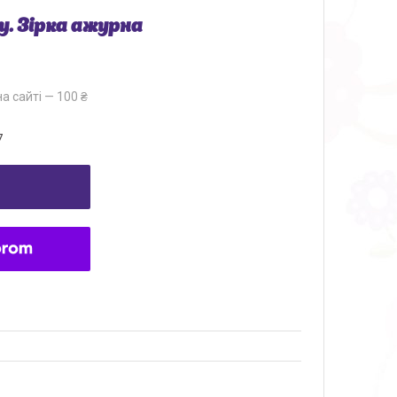
у. Зірка ажурна
а сайті — 100 ₴
7