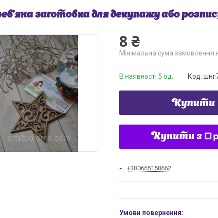
ев'яна заготовка для декупажу або розпис
8 ₴
Мінімальна сума замовлення н
В наявності 5 од.
Код:
шнг
Купити
Купити з
+380665158662