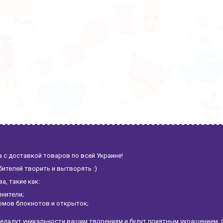
 с доставкой товаров по всей Украине!
ителей творить и вытворять :)
, такие как:
лнители;
омов блокнотов и открыток;
едадут уникальности вашим творениям и будут приятным украшением. 