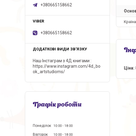
+380665158662
Основ
Країн
+380665158662
Інф
Наш Інстаграм з 4Д книгами
https://www.instagram.com/4d_bo
Ціна:
ok_artstudioms/
Графік роботи
Понеділок
10:00
18:00
Вівторок
10:00
18:00