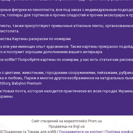
рные фигурки из пенопласта, все под заказ с индивидуальным подход
и, топперы для тортиков и прочих сладостей и прочие аксессуары и п
ленты, также присутствуют привычные атласные ленты, органзованны
пистолета.
чества Картины раскраски по номерам.
х или уже имеющих опыт художников. Также картины прекрасно подойдет
ого и послужит хорошим дополнением вашего интерьера.
ое хобби? Попробуйте картины по номерам, у нас есть статья как рисов
н с цветами, животными, городскими сооружениями, пейзажами, рубрик
а и любовь, Париж и многое другое изображенное на натуральных льня
tStory, Babylon Premium.
Новая почта, которая находится практически во всех городах Украины
краины.
Сайт створений на маркетплейсі
Prom.ua
Продавець на Bigl.ua
ArtstudioMS Подарунки та Товари для хоббі |
Поскаржитися на контент
|
Політика конфід