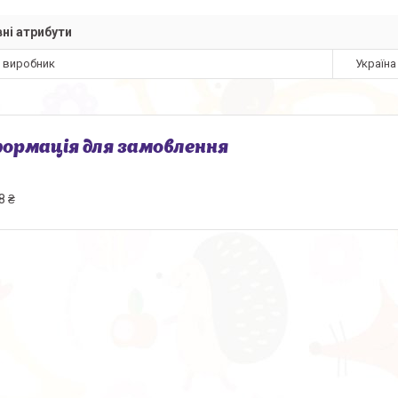
ні атрибути
а виробник
Україна
ормація для замовлення
8 ₴