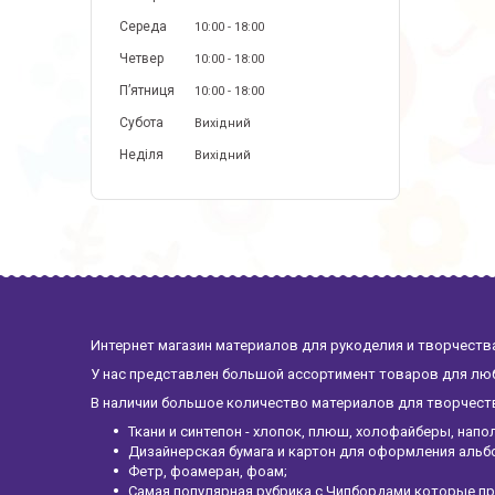
Середа
10:00
18:00
Четвер
10:00
18:00
Пʼятниця
10:00
18:00
Субота
Вихідний
Неділя
Вихідний
Интернет магазин материалов для рукоделия и творчества
У нас представлен большой ассортимент товаров для люб
В наличии большое количество материалов для творчества
Ткани и синтепон - хлопок, плюш, холофайберы, напо
Дизайнерская бумага и картон для оформления альб
Фетр, фоамеран, фоам;
Самая популярная рубрика с Чипбордами которые пр