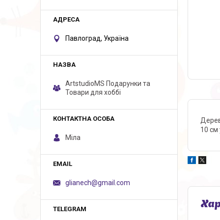
Павлоград, Україна
ArtstudioMS Подарунки та
Товари для хоббі
Дерев
10 см 
Міла
glianech@gmail.com
Ха