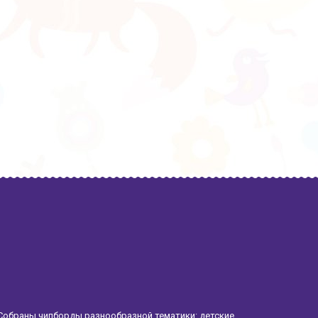
Собраны чипборды разнообразной тематики: детские,