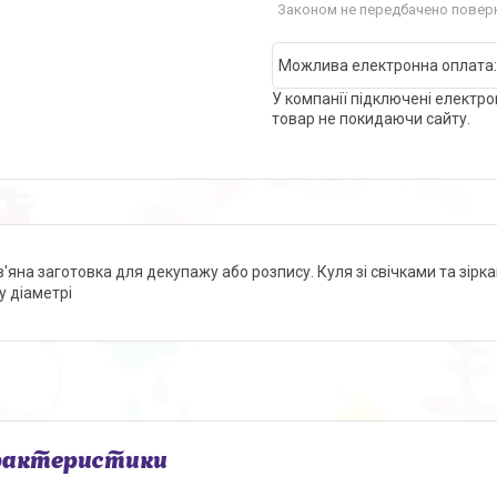
Законом не передбачено поверн
У компанії підключені електро
товар не покидаючи сайту.
'яна заготовка для декупажу або розпису. Куля зі свічками та зірк
у діаметрі
рактеристики