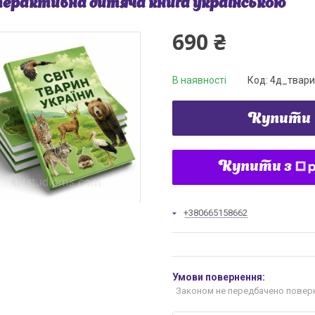
ерактивна дитяча книга українською
690 ₴
В наявності
Код:
4д_твари
Купити
Купити з
+380665158662
Законом не передбачено поверн