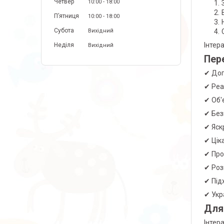
Четвер
10:00
18:00
Пʼятниця
10:00
18:00
Субота
Вихідний
Інтер
Неділя
Вихідний
Пере
✔ Доп
✔ Реа
✔ Об'
✔ Без
✔ Яск
✔ Цік
✔ Про
✔ Роз
✔ Під
✔ Укр
Для
Інтер