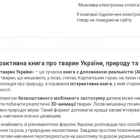
У компанії підключені електро
товар не покидаючи сайту.
рактивна книга про тварин України, природу та
 тварин України»
— це сучасна
книга з доповненою реальністю (A
 тварин, що мешкають у лісах, степах, Карпатських горах, на луках 
лопедія про природу, а справжня
інтерактивна книга
, у якій стор
ності.
опомогою
безкоштовного мобільного застосунку
дитина може нав
 та побачити реалістичні
3D-анімації
тварин. Лісові мешканці почи
жні природні звуки. Такий формат допомагає краще запам'ятовуват
ь навчання значно цікавішим.
 знайомить із різноманітною фауною України, розповідає про спосіб
ання та роль у природних екосистемах. Завдяки простим поясненням
логіям навчання перетворюється на захопливу подорож українськ