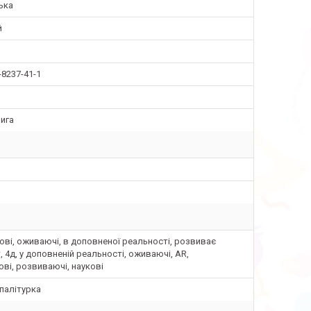
ька
й
-8237-41-1
ига
ві, оживаючі, в доповненої реальності, розвиває
, 4д, у доповненій реальності, оживаючі, AR,
ві, розвиваючі, наукові
палітурка