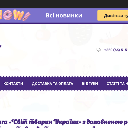
я
+380 (66) 515
КОНТАКТИ
ДОСТАВКА ТА ОПЛАТА
ВІДГУКИ
СТАТТІ ТА
га «Світ тварин України» з доповненою р