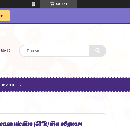
Кошик
-86-62
 НОВИНИ
еальністю (AR) та звуком |