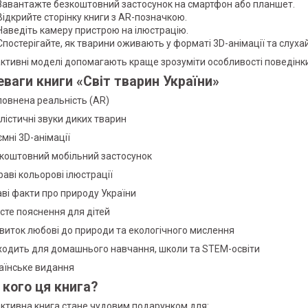
Завантажте безкоштовний застосунок на смартфон або планшет.
Відкрийте сторінку книги з AR-позначкою.
Наведіть камеру пристрою на ілюстрацію.
Спостерігайте, як тварини оживають у форматі 3D-анімації та слухайт
активні моделі допомагають краще зрозуміти особливості поведінки
ваги книги «Світ тварин України»
овнена реальність (AR)
лістичні звуки диких тварин
ємні 3D-анімації
коштовний мобільний застосунок
раві кольорові ілюстрації
аві факти про природу України
сте пояснення для дітей
виток любові до природи та екологічного мислення
ходить для домашнього навчання, школи та STEM-освіти
аїнське видання
 кого ця книга?
активна книга стане чудовим подарунком для: