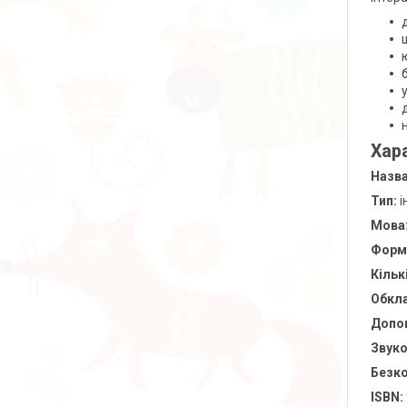
Хар
Назва
Тип:
і
Мова
Форм
Кільк
Обкл
Допов
Звуко
Безко
ISBN: