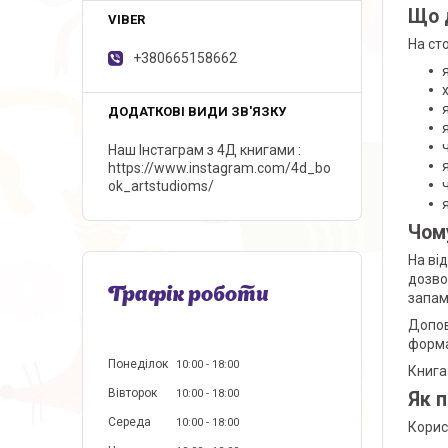
Що 
На ст
+380665158662
Наш Інстаграм з 4Д книгами
https://www.instagram.com/4d_bo
ok_artstudioms/
Чом
На ві
дозво
Графік роботи
запам
Допов
форма
Понеділок
10:00
18:00
Книга 
Вівторок
10:00
18:00
Як 
Середа
10:00
18:00
Корис