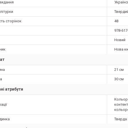
видання
Українс
літурки
Тверди
сть сторінок
48
978-617
Новий
ник
Нова кн
ат
ина
21 см
а
30 см
ні атрибути
Кольоро
ації
контент
кольоро
динка
Тверда 