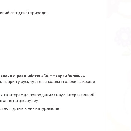
ивий світ дикої природи:
овненою реальністю «Світ тварин України»
тварин у русі, чує їхні справжні голоси та краще
 та інтерес до природничих наук. Інтерактивний
ання на цікаву гру.
тек і гуртків юних натуралістів.