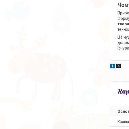
Чому
Приро
форму
твари
технол
Це чу
допом
існув
Ха
Основ
Країн