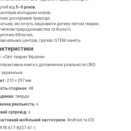
дітей від
5–6 років
;
школярів молодших класів;
юних дослідників природи;
батьків, які хочуть зацікавити дитину світом тварин;
учителів природознавства та біології;
дитячих бібліотек;
навчальних центрів, гуртків і STEM-занять.
актеристики
:
«Світ тварин України»
нтерактивна книга з доповненою реальністю (AR)
:
українська
ат:
210 × 297 мм
ість сторінок:
48
адинка:
тверда
нена реальність:
є
вий супровід:
є
штовний мобільний застосунок:
Android та iOS
978-617-8237-41-1