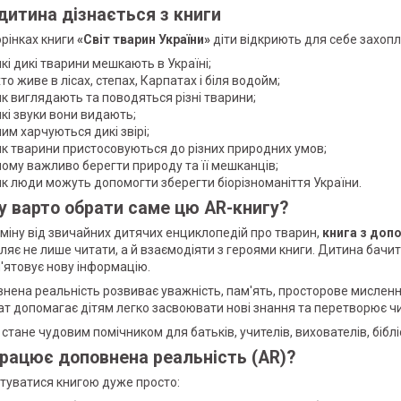
дитина дізнається з книги
орінках книги
«Світ тварин України»
діти відкриють для себе захопл
які дикі тварини мешкають в Україні;
хто живе в лісах, степах, Карпатах і біля водойм;
як виглядають та поводяться різні тварини;
які звуки вони видають;
чим харчуються дикі звірі;
як тварини пристосовуються до різних природних умов;
чому важливо берегти природу та її мешканців;
як люди можуть допомогти зберегти біорізноманіття України.
у варто обрати саме цю AR-книгу?
дміну від звичайних дитячих енциклопедій про тварин,
книга з доп
ляє не лише читати, а й взаємодіяти з героями книги. Дитина бачить 
'ятовує нову інформацію.
нена реальність розвиває уважність, пам'ять, просторове мислення
т допомагає дітям легко засвоювати нові знання та перетворює чит
стане чудовим помічником для батьків, учителів, вихователів, бібліо
працює доповнена реальність (AR)?
туватися книгою дуже просто: