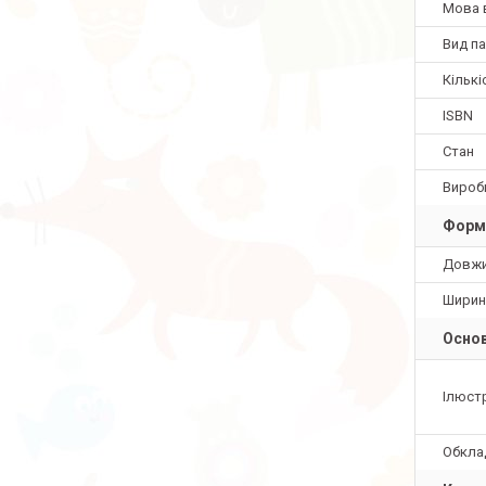
Мова 
Вид па
Кількі
ISBN
Стан
Вироб
Форм
Довж
Ширин
Основ
Ілюстр
Обкла