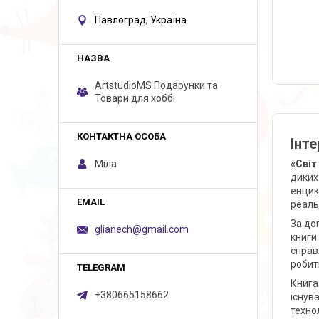
Павлоград, Україна
ArtstudioMS Подарунки та
Товари для хоббі
Інте
Міла
«Світ
диких
енцик
реаль
За д
glianech@gmail.com
книги
справ
робит
Книга
+380665158662
існув
техно