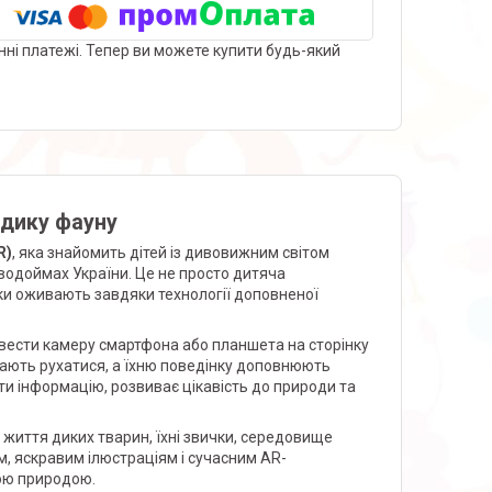
нні платежі. Тепер ви можете купити будь-який
 дику фауну
R)
, яка знайомить дітей із дивовижним світом
і водоймах України. Це не просто дитяча
інки оживають завдяки технології доповненої
ести камеру смартфона або планшета на сторінку
нають рухатися, а їхню поведінку доповнюють
и інформацію, розвиває цікавість до природи та
 життя диких тварин, їхні звички, середовище
, яскравим ілюстраціям і сучасним AR-
ою природою.