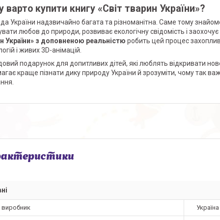
 варто купити книгу «Світ тварин України»?
да України надзвичайно багата та різноманітна. Саме тому знайом
вати любов до природи, розвиває екологічну свідомість і заохочує
н України» з доповненою реальністю
робить цей процес захоплив
огій і живих 3D-анімацій.
довий подарунок для допитливих дітей, які люблять відкривати нове.
агає краще пізнати дику природу України й зрозуміти, чому так ва
ання.
рактеристики
ні
а виробник
Україна