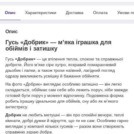
Опис
Характеристики
Доставка
Оплата
Умови п
Опис
Гусь «Добрик» — м’яка іграшка для
обіймів і затишку
Гусь
«Добрик»
— це втілення тепла, спокою та справжньої
доброти. Його м’яке сіре хутро, яскравий помаранчевий
дзьобик і лапки, а також трохи наївний, лагідний погляд
одразу викликають усмішку й бажання обійняти.
На фото «Добрик» виглядає особливо затишно — він легко
складається, обіймає сам себе або лежить поруч, ніби завжди
готовий бути поруч у момент відпочинку. Подовжена форма
робить іграшку ідеальною для обіймів, сну або як м’якого
антистресу.
Добрик
не любить метушні — він про спокійні вечори, теплі
кімнати, добрі думки й відчуття, що ти не сам. Особливо гарно
виглядає у компанії кількох гусиків — разом вони створюють
справжню
зграю добра
.