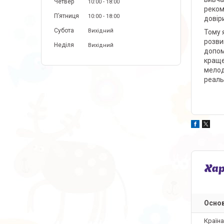
Четвер
10:00
18:00
реком
Пʼятниця
10:00
18:00
довір
Субота
Вихідний
Тому 
розви
Неділя
Вихідний
допом
краще
мелод
реаль
Ха
Основ
Країн