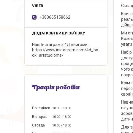
Cклад
Книго
+380665158662
реаль
дійшл
Ми ст
Кожна
уваги
Наш Інстаграм з 4Д книгами
https://www.instagram.com/4d_bo
Набір
ok_artstudioms/
досту
проце
чого 
покро
Крім 
Графік роботи
персо
своїй
Навча
візуа
Понеділок
10:00
18:00
зоров
Вівторок
10:00
18:00
дитин
Середа
10:00
18:00
Для з
вивча