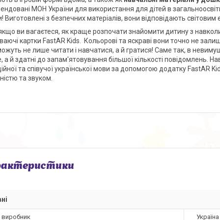
ендовані МОН України для використання для дітей в загальноосвітн
и! Виготовлені з безпечних матеріалів, вони відповідають світовим
якщо ви вагаєтеся, як краще розпочати знайомити дитину з навколи
ваючі картки FastAR Kids. Кольорові та яскраві вони точно не залиша
ожуть не лише читати і навчатися, а й гратися! Саме так, в невиму
, а й здатні до запам'ятовування більшої кількості повідомлень. На
ійної та співучої української мови за допомогою додатку FastAR Ki
ністю та звуком.
рактеристики
ні
а виробник
Україна