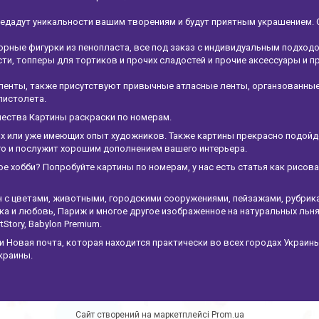
едадут уникальности вашим творениям и будут приятным украшением. 
рные фигурки из пенопласта, все под заказ с индивидуальным подход
и, топперы для тортиков и прочих сладостей и прочие аксессуары и п
ленты, также присутствуют привычные атласные ленты, органзованны
пистолета.
чества Картины раскраски по номерам.
х или уже имеющих опыт художников. Также картины прекрасно подойдет
ого и послужит хорошим дополнением вашего интерьера.
ое хобби? Попробуйте картины по номерам, у нас есть статья как рисов
н с цветами, животными, городскими сооружениями, пейзажами, рубрик
а и любовь, Париж и многое другое изображенное на натуральных льня
tStory, Babylon Premium.
Новая почта, которая находится практически во всех городах Украины
краины.
Сайт створений на маркетплейсі
Prom.ua