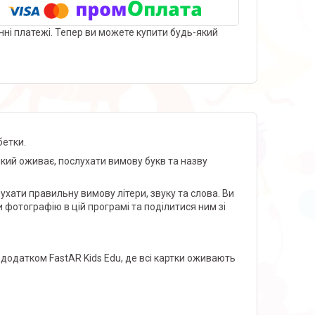
нні платежі. Тепер ви можете купити будь-який
бетки.
кий оживає, послухати вимову букв та назву
хати правильну вимову літери, звуку та слова. Ви
 фотографію в цій програмі та поділитися ним зі
одатком FastAR Kids Edu, де всі картки оживають