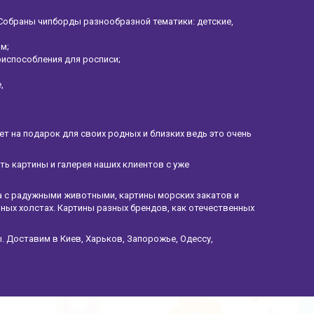
Собраны чипборды разнообразной тематики: детские,
ом;
риспособления для росписи;
е,
 на подарок для своих родных и близких ведь это очень
ать картины и галерея наших клиентов с уже
а с радужными животными, картины морских закатов и
ных холстах. Картины разных брендов, как отечественных
. Доставим в Киев, Харьков, Запорожье, Одессу,