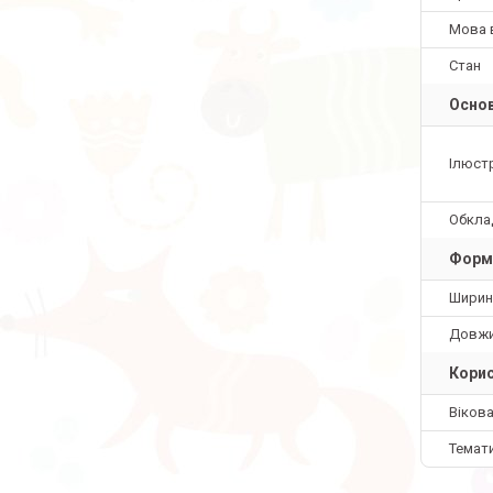
Мова 
Стан
Основ
Ілюстр
Обкла
Форм
Ширин
Довж
Корис
Вікова
Темат