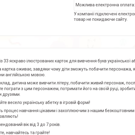
У компанії підключені електро
товар не покидаючи сайту.
 із 33 яскраво ілюстрованих карток для вивчення букв української а
 картка оживає, завдяки чому діти зможуть побачити персонажа, я
ни англійською мовою.
клад, дитина може вивчити літеру, побачити живий персонаж, послу
е пограти з цим персонажем, потримати його на своїй руці, зробити
и друзями.
йте весело українську абетку в ігровій формі!
ть процес навчання цікавим і захоплюючим з нашим безкоштовним д
мовляють!
ендований вік від 3 до 7 років.
те, навчайтесь та грайте!