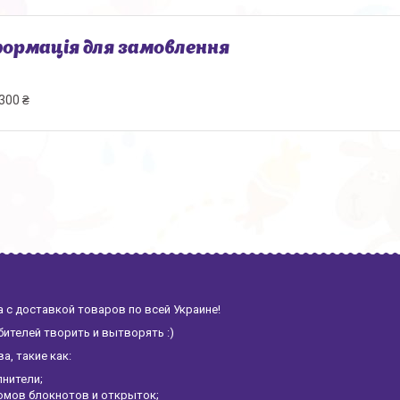
ормація для замовлення
300 ₴
 с доставкой товаров по всей Украине!
ителей творить и вытворять :)
, такие как:
лнители;
омов блокнотов и открыток;