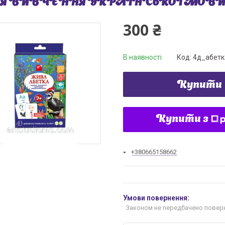
Я ВИВЧЕННЯ УКРАЇНСЬКОЇ МОВИ
300 ₴
В наявності
Код:
4д_абетк
Купити
Купити з
+380665158662
Законом не передбачено поверн