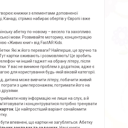
 створює книжки з елементами доповненої
 Канаді, стрімко набирає обертів у Європі і вже
їнську абетку по-новому – весело та захопливо.
нської мови. Розвивайте моторику, концентрацію
рією «Живих книг» від FastAR Kids.
бетки. Які ж його переваги? Найперше, це зручно та
Тут картки оживають і розмовляють! Це зробить
лефон чи інший гаджет на обрану літеру, після
етки. У вас не виникне проблем з додатком, адже є
гою для користування будь-якій віковій категорії.
д, дитина може вивчити літеру, побачити живий
е пограти з цим персонажем, потримати його на
ми друзями.
сприймати нову інформацію не лише на слух, а й
ам'ятовувати і концентруватися потрібно тренувати
карток
. Це найпростіший варіант ознайомити
тку.
бути впевнені, що картки не загубляться. Абетку
ільних закладах та садочках.
.Наші книги