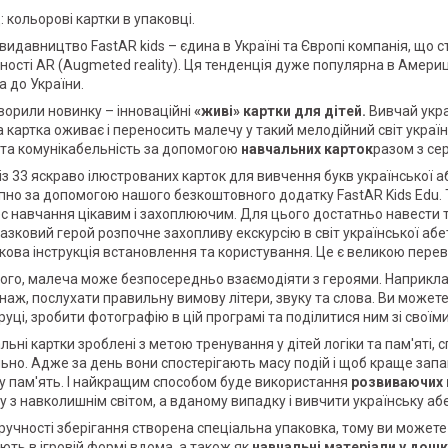
: кольорові картки в упаковці.
видавництво FastAR kids – єдина в Україні та Європі компанія, що
ності AR (Augmeted reality). Ця тенденція дуже популярна в Америці,
а до України.
ворили новинку – інноваційні
«живі» картки для дітей.
Вивчай укра
 картка оживає і переносить малечу у такий мелодійний світ украї
 та комунікабельність за допомогою
навчальних карток
разом з се
 із 33 яскраво ілюстрованих карток для вивчення букв української а
пно за допомогою нашого безкоштовного додатку FastAR Kids Edu. 
с навчання цікавим і захоплюючим. Для цього достатньо навести те
казковий герой розпочне захопливу екскурсію в світ української аб
кова інструкція встановлення та користування. Це є великою перева
того, малеча може безпосередньо взаємодіяти з героями. Наприкла
наж, послухати правильну вимову літери, звуку та слова. Ви может
 руці, зробити фотографію в цій програмі та поділитися ним зі свої
льні картки зроблені з метою тренування у дітей логіки та пам'яті, 
льно. Адже за день вони спостерігають масу подій і щоб краще зап
у пам'ять. І найкращим способом буде використання
розвиваючих 
у з навколишнім світом, а вданому випадку і вивчити українську абе
ручності зберігання створена спеціальна упаковка, тому ви можете 
ють в ігровій формі вдома, а також як
навчальні матеріали у дошк