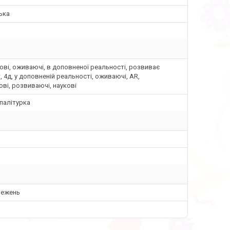
ька
ві, оживаючі, в доповненої реальності, розвиває
, 4д, у доповненій реальності, оживаючі, AR,
ві, розвиваючі, наукові
палітурка
межень