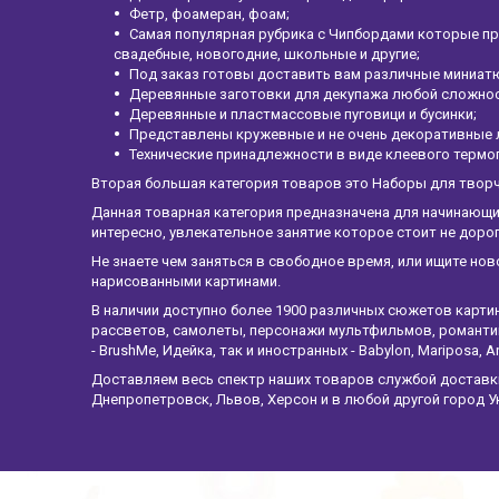
Фетр, фоамеран, фоам;
Самая популярная рубрика с Чипбордами которые пр
свадебные, новогодние, школьные и другие;
Под заказ готовы доставить вам различные миниатю
Деревянные заготовки для декупажа любой сложност
Деревянные и пластмассовые пуговици и бусинки;
Представлены кружевные и не очень декоративные 
Технические принадлежности в виде клеевого термо
Вторая большая категория товаров это Наборы для твор
Данная товарная категория предназначена для начинающи
интересно, увлекательное занятие которое стоит не дор
Не знаете чем заняться в свободное время, или ищите нов
нарисованными картинами.
В наличии доступно более 1900 различных сюжетов карти
рассветов, самолеты, персонажи мультфильмов, романтик
- BrushMe, Идейка, так и иностранных - Babylon, Mariposa, Ar
Доставляем весь спектр наших товаров службой доставки 
Днепропетровск, Львов, Херсон и в любой другой город У