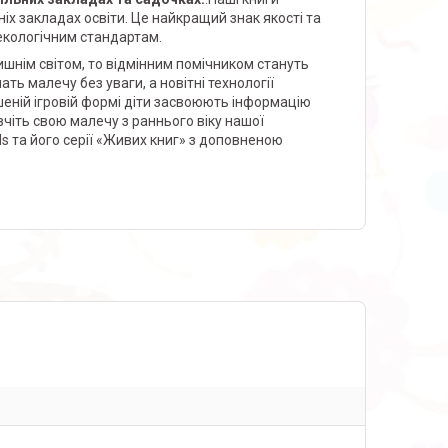
іх закладах освіти. Це найкращий знак якості та
 екологічним стандартам.
шнім світом, то відмінним помічником стануть
ть малечу без уваги, а новітні технології
шеній ігровій формі діти засвоюють інформацію
вчіть свою малечу з раннього віку нашої
ds та його серії «Живих книг» з доповненою