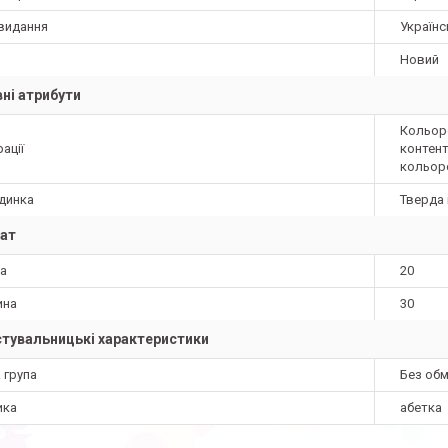
видання
Українс
Новий
ні атрибути
Кольоро
ації
контент
кольоро
динка
Тверда 
ат
а
20
ина
30
тувальницькі характеристики
 група
Без об
ика
абетка