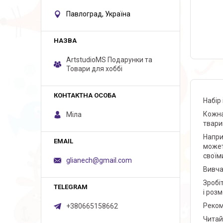
Павлоград, Україна
ArtstudioMS Подарунки та
Товари для хоббі
Набір
Кожна
Міла
твари
Напри
может
своїм
glianech@gmail.com
Вивча
Зробі
і роз
Реком
+380665158662
Читай