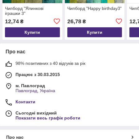
Чипборд "Ялинкові
Чипборд "Happy birthday3"
Чипб
іграшки 3"
12,74
26,78
12,
₴
₴
Купити
Купити
Про нас
98% позитивних з 40 відгуків за рік
Працює з 30.03.2015
м. Павлоград
Павлоград, Україна
Контакти
Сьогодні вихідний
Показати весь графік роботи
Про нас