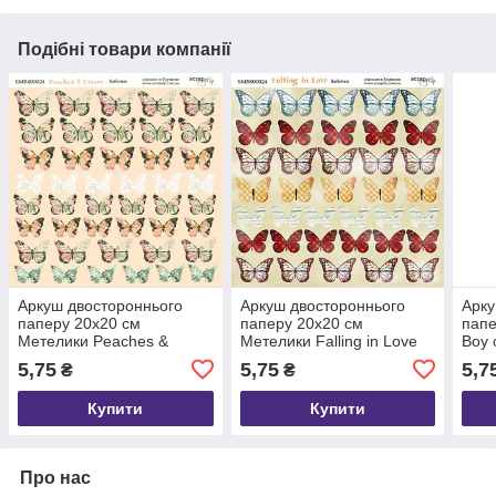
Подібні товари компанії
Аркуш двостороннього
Аркуш двостороннього
Арку
паперу 20х20 см
паперу 20х20 см
папе
Метелики Peaches &
Метелики Falling in Love
Boy 
Cream від Scrapmir 10 шт.
від Scrapmir 10 шт.
шт.
5,75
5,75
5,7
₴
₴
Купити
Купити
Про нас