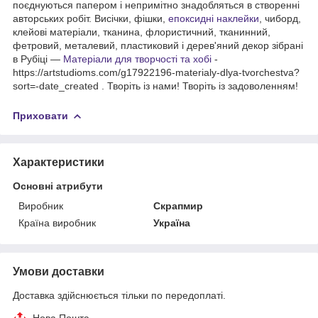
поєднуються папером і непримітно знадобляться в створенні
авторських робіт. Висічки, фішки,
епоксидні наклейки
, чиборд,
клейові матеріали, тканина, флористичний, тканинний,
фетровий, металевий, пластиковий і дерев'яний декор зібрані
в Рубіці —
Матеріали для творчості та хобі
-
https://artstudioms.com/g17922196-materialy-dlya-tvorchestva?
sort=-date_created . Творіть із нами! Творіть із задоволенням!
Приховати
Характеристики
Основні атрибути
Виробник
Скрапмир
Країна виробник
Україна
Умови доставки
Доставка здійснюється тільки по передоплаті.
Нова Пошта