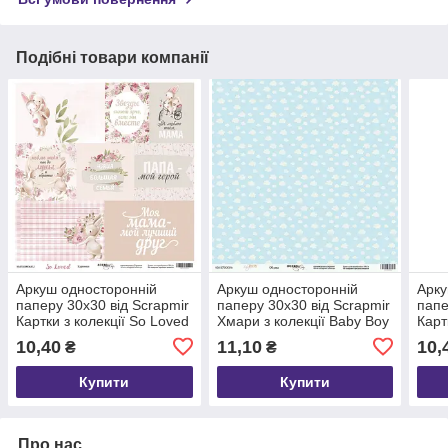
Подібні товари компанії
Аркуш односторонній
Аркуш односторонній
Арку
паперу 30x30 від Scrapmir
паперу 30x30 від Scrapmir
папе
Картки з колекції So Loved
Хмари з колекції Baby Boy
Карт
Pur
10,40
11,10
10,
₴
₴
Купити
Купити
Про нас