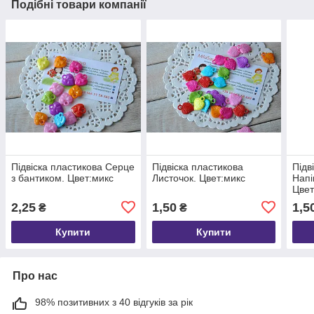
Подібні товари компанії
Підвіска пластикова Серце
Підвіска пластикова
Підв
з бантиком. Цвет:микс
Листочок. Цвет:микс
Напі
Цвет
2,25
1,50
1,5
₴
₴
Купити
Купити
Про нас
98% позитивних з 40 відгуків за рік