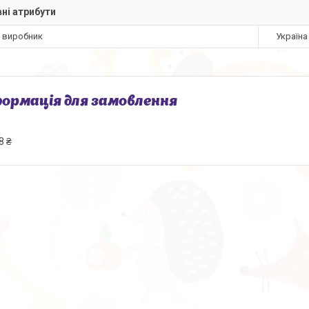
ні атрибути
а виробник
Україна
ормація для замовлення
8 ₴