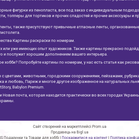
рные фигурки из пенопласта, все под заказ с индивидуальным подход
и, топперы для тортиков и прочих сладостей и прочие аксессуары и п
ленты, также присутствуют привычные атласные ленты, органзованны
пистолета.
чества Картины раскраски по номерам.
х или уже имеющих опыт художников. Также картины прекрасно подойдет
ого и послужит хорошим дополнением вашего интерьера.
ое хобби? Попробуйте картины по номерам, у нас есть статья как рисов
н с цветами, животными, городскими сооружениями, пейзажами, рубрик
а и любовь, Париж и многое другое изображенное на натуральных льня
tStory, Babylon Premium.
Новая почта, которая находится практически во всех городах Украины
краины.
Сайт створений на маркетплейсі
Prom.ua
Продавець на Bigl.ua
ArtstudioMS Подарунки та Товари для хоббі |
Поскаржитися на контент
|
Політика конфід