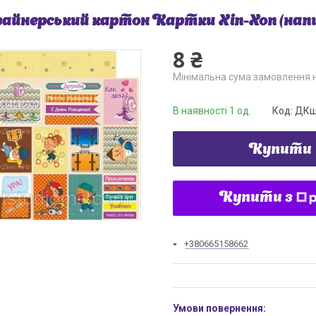
айнерський картон Картки Хіп-Хоп (напи
8 ₴
Мінімальна сума замовлення н
В наявності 1 од.
Код:
ДКш
Купити
Купити з
+380665158662