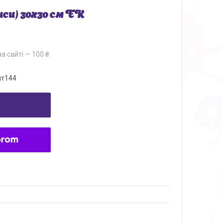
си) 30х30 см ЕК
а сайті — 100 ₴
т144