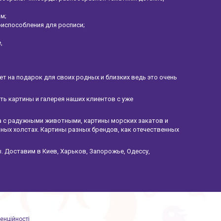
ом;
риспособления для росписи;
е,
 на подарок для своих родных и близких ведь это очень
ать картины и галерея наших клиентов с уже
а с радужными животными, картины морских закатов и
ных холстах. Картины разных брендов, как отечественных
. Доставим в Киев, Харьков, Запорожье, Одессу,
енційності