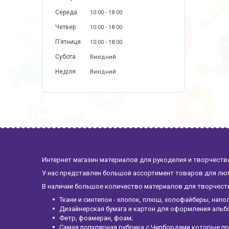
Середа
10:00
18:00
Четвер
10:00
18:00
Пʼятниця
10:00
18:00
Субота
Вихідний
Неділя
Вихідний
Интернет магазин материалов для рукоделия и творчества
У нас представлен большой ассортимент товаров для люб
В наличии большое количество материалов для творчества
Ткани и синтепон - хлопок, плюш, холофайберы, напо
Дизайнерская бумага и картон для оформления альб
Фетр, фоамеран, фоам;
Самая популярная рубрика с Чипбордами которые пр