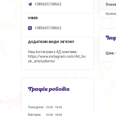
+380665158662
Основ
Країн
+380665158662
Інф
Наш Інстаграм з 4Д книгами
Ціна:
https://www.instagram.com/4d_bo
ok_artstudioms/
Графік роботи
Понеділок
10:00
18:00
Вівторок
10:00
18:00