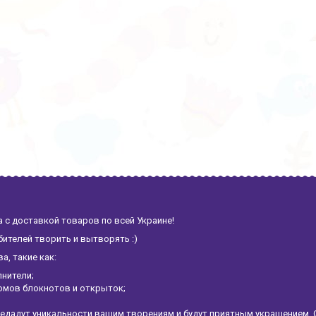
 с доставкой товаров по всей Украине!
ителей творить и вытворять :)
, такие как:
лнители;
омов блокнотов и открыток;
едадут уникальности вашим творениям и будут приятным украшением. 