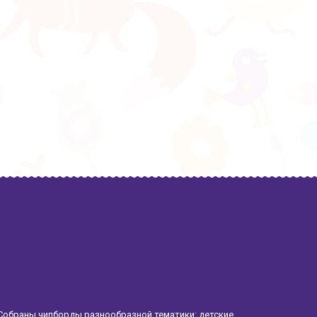
Собраны чипборды разнообразной тематики: детские,