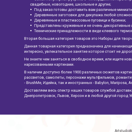
свадебные, новогодние, школьные и другие;
Под заказ готовы доставить вам различные миниатю
Деревянные заготовки для декупажа любой сложност
Деревянные и пластмассовые пуговици и бусинки;
Представлены кружевные и не очень декоративные 
Технические принадлежности в виде клеевого термо
Вторая большая категория товаров это Наборы для твор
Данная товарная категория предназначена для начинающи
интересно, увлекательное занятие которое стоит не дор
Не знаете чем заняться в свободное время, или ищите нов
нарисованными картинами.
В наличии доступно более 1900 различных сюжетов карти
рассветов, самолеты, персонажи мультфильмов, романтик
- BrushMe, Идейка, так и иностранных - Babylon, Mariposa, Ar
Доставляем весь спектр наших товаров службой доставки 
Днепропетровск, Львов, Херсон и в любой другой город У