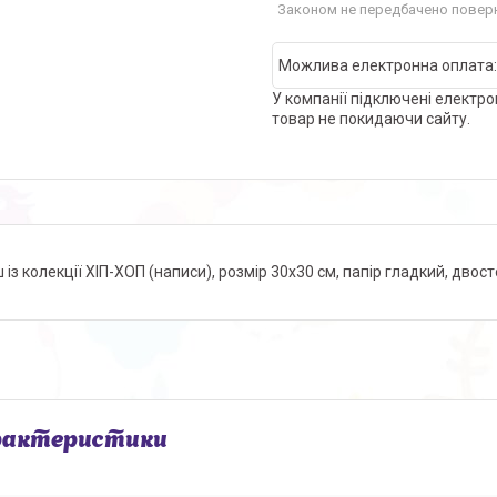
Законом не передбачено поверн
У компанії підключені електро
товар не покидаючи сайту.
 із колекції ХІП-ХОП (написи), розмір 30х30 см, папір гладкий, двос
рактеристики