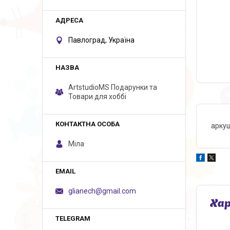
Павлоград, Україна
ArtstudioMS Подарунки та
Товари для хоббі
аркуш
Міла
glianech@gmail.com
Ха