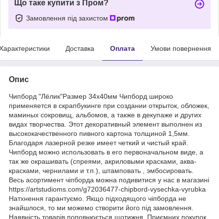
Що таке купити з Пром?
Замовлення під захистом
Характеристики
Доставка
Оплата
Умови повернення
Опис
Чипборд "Лёлик"Размер 34x40мм Чипборд широко
применяется в скрапбукинге при создании открыток, обложек,
маминых сокровищ, альбомов, а также в декупаже и других
видах творчества. Этот декоративный элемент выполнен из
высококачественного пивного картона толщиной 1,5мм.
Благодаря лазерной резке имеет четкий и чистый край.
Чипборд можно использовать в его первоначальном виде, а
так же окрашивать (спреями, акриловыми красками, аква-
красками, чернилами и т.п.), штамповать , эмбосировать.
Весь асортимент чіпборда можна подивитися у нас в магазині
https://artstudioms.com/g72036477-chipbord-vysechka-vyrubka
Натхнення гарантуємо. Якщо підходящого чіпборда не
знайшлося, то ми можемо створити його під замовлення.
Наявність товарів поповнюється щотижня. Приємних покупок.