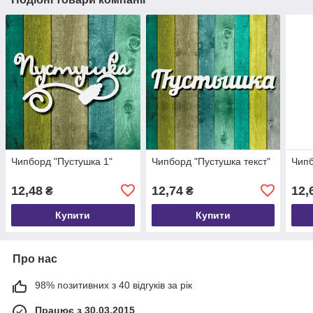
Чипборд "Пустушка 1"
Чипборд "Пустушка текст"
Чип
12,48
12,74
12,
₴
₴
Купити
Купити
Про нас
98% позитивних з 40 відгуків за рік
Працює з 30.03.2015