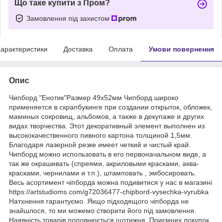
Що таке купити з Пром?
Замовлення під захистом
арактеристики
Доставка
Оплата
Умови повернення
Опис
Чипборд "Енотик"Размер 49x52мм Чипборд широко
применяется в скрапбукинге при создании открыток, обложек,
маминых сокровищ, альбомов, а также в декупаже и других
видах творчества. Этот декоративный элемент выполнен из
высококачественного пивного картона толщиной 1,5мм.
Благодаря лазерной резке имеет четкий и чистый край.
Чипборд можно использовать в его первоначальном виде, а
так же окрашивать (спреями, акриловыми красками, аква-
красками, чернилами и т.п.), штамповать , эмбосировать.
Весь асортимент чіпборда можна подивитися у нас в магазині
https://artstudioms.com/g72036477-chipbord-vysechka-vyrubka
Натхнення гарантуємо. Якщо підходящого чіпборда не
знайшлося, то ми можемо створити його під замовлення.
Наявність товарів поповнюється щотижня. Приємних покупок.