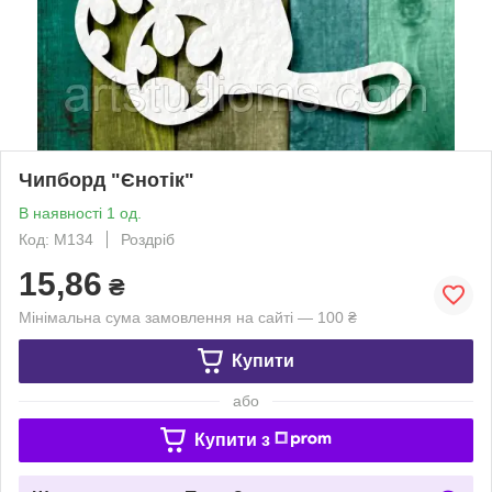
Чипборд "Єнотік"
В наявності 1 од.
Код: М134
Роздріб
15,86
₴
Мінімальна сума замовлення на сайті — 100 ₴
Купити
або
Купити з