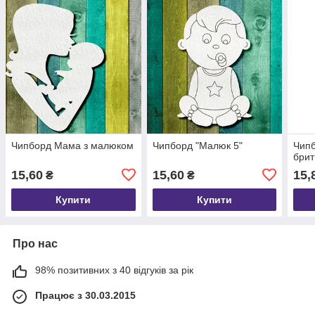
Чипборд Мама з малюком
Чипборд "Малюк 5"
Чипб
брит
15,60
15,60
15,
₴
₴
Купити
Купити
Про нас
98% позитивних з 40 відгуків за рік
Працює з 30.03.2015