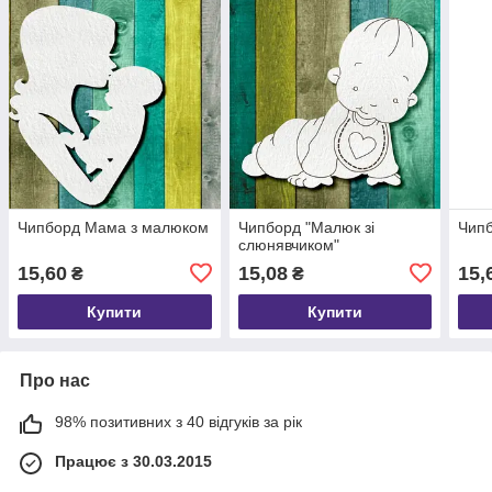
Чипборд Мама з малюком
Чипборд "Малюк зі
Чипб
слюнявчиком"
15,60
15,08
15,
₴
₴
Купити
Купити
Про нас
98% позитивних з 40 відгуків за рік
Працює з 30.03.2015