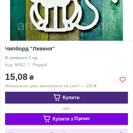
Чипборд "Левеня"
В наявності 1 од.
Код: М052
Роздріб
15,08
₴
Мінімальна сума замовлення на сайті — 100 ₴
Купити
або
Купити з