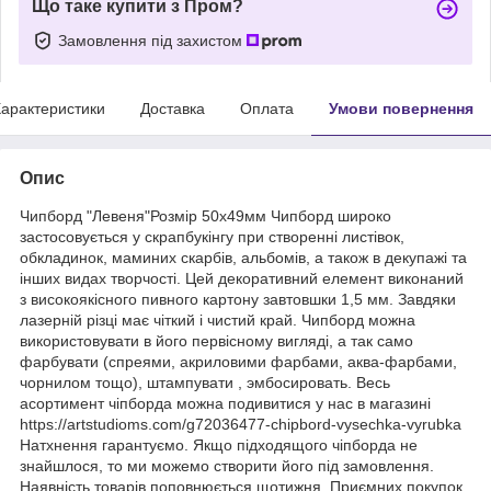
Що таке купити з Пром?
Замовлення під захистом
арактеристики
Доставка
Оплата
Умови повернення
Опис
Чипборд "Левеня"Розмір 50х49мм Чипборд широко
застосовується у скрапбукінгу при створенні листівок,
обкладинок, маминих скарбів, альбомів, а також в декупажі та
інших видах творчості. Цей декоративний елемент виконаний
з високоякісного пивного картону завтовшки 1,5 мм. Завдяки
лазерній різці має чіткий і чистий край. Чипборд можна
використовувати в його первісному вигляді, а так само
фарбувати (спреями, акриловими фарбами, аква-фарбами,
чорнилом тощо), штампувати , эмбосировать. Весь
асортимент чіпборда можна подивитися у нас в магазині
https://artstudioms.com/g72036477-chipbord-vysechka-vyrubka
Натхнення гарантуємо. Якщо підходящого чіпборда не
знайшлося, то ми можемо створити його під замовлення.
Наявність товарів поповнюється щотижня. Приємних покупок.