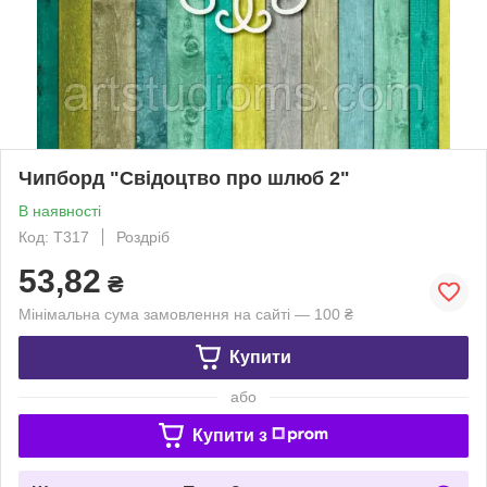
Чипборд "Свідоцтво про шлюб 2"
В наявності
Код: Т317
Роздріб
53,82
₴
Мінімальна сума замовлення на сайті — 100 ₴
Купити
або
Купити з