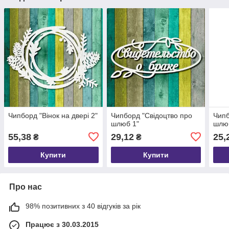
Чипборд "Вінок на двері 2"
Чипборд "Свідоцтво про
Чипб
шлюб 1"
шлю
55,38
29,12
25,
₴
₴
Купити
Купити
Про нас
98% позитивних з 40 відгуків за рік
Працює з 30.03.2015