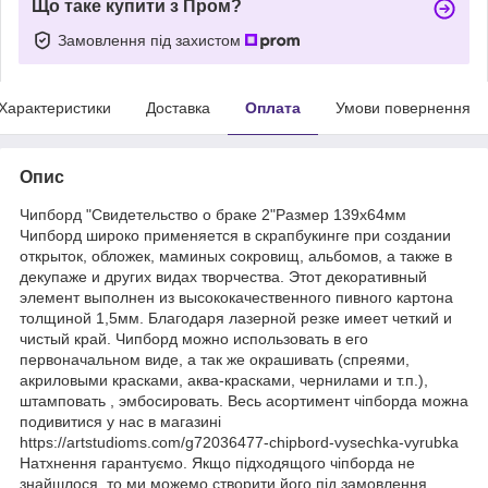
Що таке купити з Пром?
Замовлення під захистом
Характеристики
Доставка
Оплата
Умови повернення
Опис
Чипборд "Свидетельство о браке 2"Размер 139x64мм
Чипборд широко применяется в скрапбукинге при создании
открыток, обложек, маминых сокровищ, альбомов, а также в
декупаже и других видах творчества. Этот декоративный
элемент выполнен из высококачественного пивного картона
толщиной 1,5мм. Благодаря лазерной резке имеет четкий и
чистый край. Чипборд можно использовать в его
первоначальном виде, а так же окрашивать (спреями,
акриловыми красками, аква-красками, чернилами и т.п.),
штамповать , эмбосировать. Весь асортимент чіпборда можна
подивитися у нас в магазині
https://artstudioms.com/g72036477-chipbord-vysechka-vyrubka
Натхнення гарантуємо. Якщо підходящого чіпборда не
знайшлося, то ми можемо створити його під замовлення.