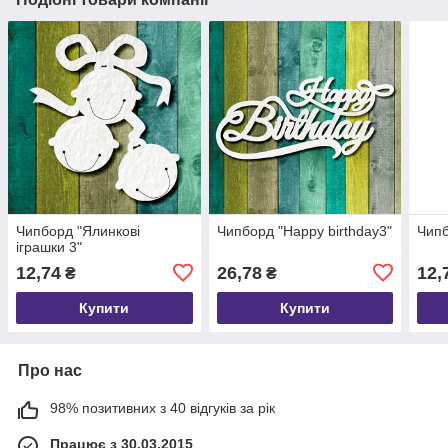
Чипборд "Ялинкові
Чипборд "Happy birthday3"
Чипб
іграшки 3"
12,74
26,78
12,
₴
₴
Купити
Купити
Про нас
98% позитивних з 40 відгуків за рік
Працює з 30.03.2015