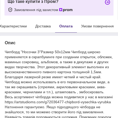
Що таке купити з Пром?
Замовлення під захистом
Характеристики
Доставка
Оплата
Умови повернення
Опис
Чипборд "Носочки 3"Размер 50x12мм Чипборд широко
применяется в скрапбукинге при создании открыток, обложек,
маминых сокровищ, альбомов, а также в декупаже и других
видах творчества. Этот декоративный элемент выполнен из
высококачественного пивного картона толщиной 1,5мм.
Благодаря лазерной резке имеет четкий и чистый край.
Чипборд можно использовать в его первоначальном виде, а
так же окрашивать (спреями, акриловыми красками, аква-
красками, чернилами и т.п.), штамповать , эмбосировать.
Весь асортимент чіпборда можна подивитися у нас в магазині
https://artstudioms.com/g72036477-chipbord-vysechka-vyrubka
Натхнення гарантуємо. Якщо підходящого чіпборда не
знайшлося, то ми можемо створити його під замовлення.
Наявність товарів поповнюється щотижня. Приємних покупок.