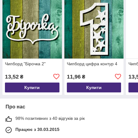
Чипборд "Бірочка 2"
Чипборд цифра контур 4
Чипб
13,52
11,96
13,
₴
₴
Купити
Купити
Про нас
98% позитивних з 40 відгуків за рік
Працює з 30.03.2015