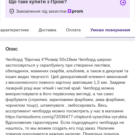
Що таке купити з Пром?
Замовлення під захистом
арактеристики
Доставка
Оплата
Умови повернення
Опис
Чипборд "Бірочка 4"Розмір 50х18мм Чипборд широко
застосовується у скрапбукінгу при створенні листівок,
обкладинок, маминих скарбів, альбомів, а також в декупажі та
інших видах творчості. Цей декоративний елемент виконаний
з високоякісного пивного картону завтовшки 1,5 мм. Завдяки
лазерній різці має чіткий і чистий край. Чипборд можна
використовувати в його первісному вигляді, а так само
фарбувати (спреями, акриловими фарбами, аква-фарбами,
чорнилом тощо), штампувати , эмбосировать. Весь
ассортимент чипборда можно посмотреть у нас в магазине
https://artstudioms.com/g72036477-chipbord-vysechka-vyrubka
Вдохновение гарантируем. Если подходящего чипборда не
нашлось, то мы можем создать его под заказ. Наличие
товаров пополняется каждую неделю. Приятных покупок.