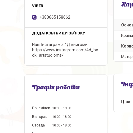
Ха
+380665158662
Основ
Країн
Наш Інстаграм з 4Д книгами
Корис
https://www.instagram.com/4d_bo
ok_artstudioms/
Матер
Інф
Графік роботи
Ціна:
Понеділок
10:00
18:00
Вівторок
10:00
18:00
Середа
10:00
18:00