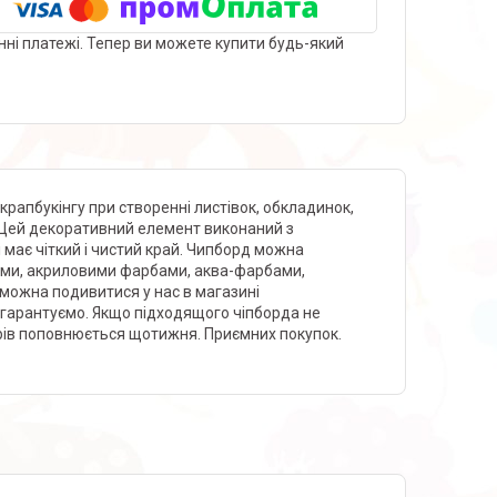
нні платежі. Тепер ви можете купити будь-який
рапбукінгу при створенні листівок, обкладинок,
і. Цей декоративний елемент виконаний з
 має чіткий і чистий край. Чипборд можна
еями, акриловими фарбами, аква-фарбами,
можна подивитися у нас в магазині
 гарантуємо. Якщо підходящого чіпборда не
рів поповнюється щотижня. Приємних покупок.