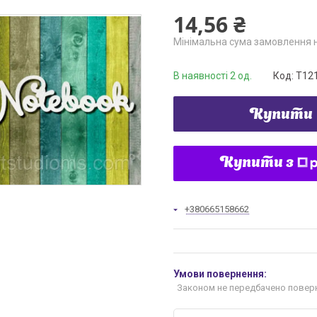
14,56 ₴
Мінімальна сума замовлення н
В наявності 2 од.
Код:
Т12
Купити
Купити з
+380665158662
Законом не передбачено поверн