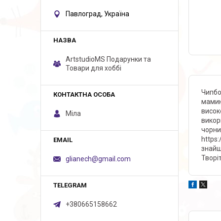
Павлоград, Україна
ArtstudioMS Подарунки та
Товари для хоббі
Чипбо
мамин
висок
Міла
викор
чорни
https
знайш
Творі
glianech@gmail.com
+380665158662