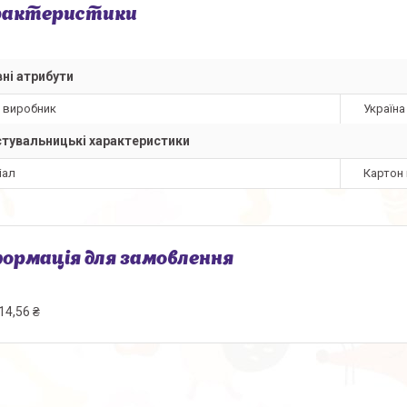
рактеристики
ні атрибути
а виробник
Україна
тувальницькі характеристики
іал
Картон 
ормація для замовлення
14,56 ₴