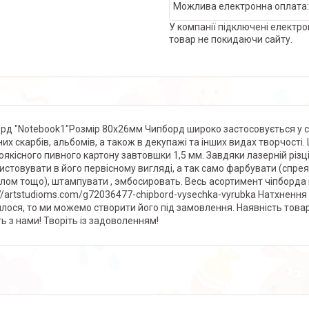
У компанії підключені електро
товар не покидаючи сайту.
рд "Notebook1"Розмір 80х26мм Чипборд широко застосовується у ск
их скарбів, альбомів, а також в декупажі та інших видах творчост
оякісного пивного картону завтовшки 1,5 мм. Завдяки лазерній різці
истовувати в його первісному вигляді, а так само фарбувати (спр
лом тощо), штампувати , эмбосировать. Весь асортимент чіпборда 
://artstudioms.com/g72036477-chipbord-vysechka-vyrubka Натхнення
лося, то ми можемо створити його під замовлення. Наявність това
ть з нами! Творіть із задоволенням!