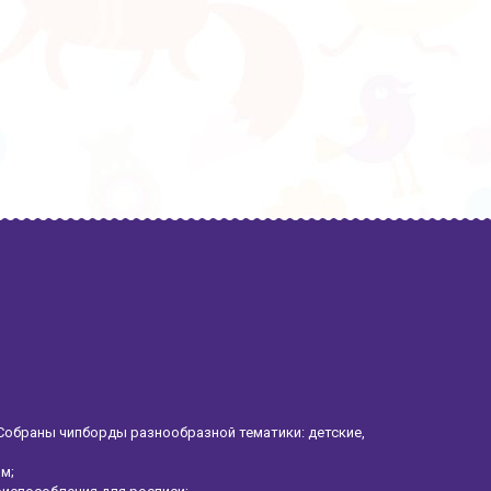
Собраны чипборды разнообразной тематики: детские,
ом;