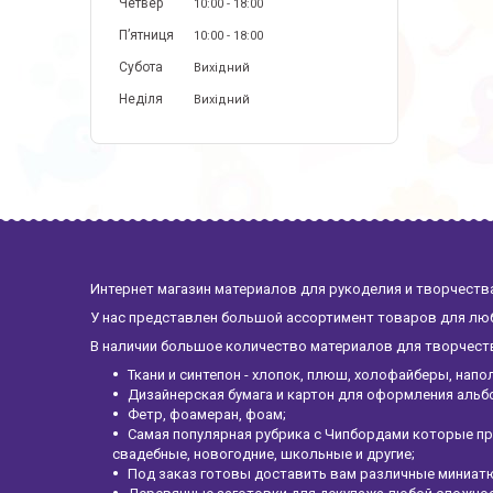
Четвер
10:00
18:00
Пʼятниця
10:00
18:00
Субота
Вихідний
Неділя
Вихідний
Интернет магазин материалов для рукоделия и творчества
У нас представлен большой ассортимент товаров для люб
В наличии большое количество материалов для творчества
Ткани и синтепон - хлопок, плюш, холофайберы, напо
Дизайнерская бумага и картон для оформления альб
Фетр, фоамеран, фоам;
Самая популярная рубрика с Чипбордами которые пр
свадебные, новогодние, школьные и другие;
Под заказ готовы доставить вам различные миниатю