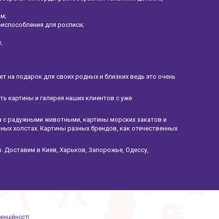
ом;
риспособления для росписи;
е,
 на подарок для своих родных и близких ведь это очень
ать картины и галерея наших клиентов с уже
а с радужными животными, картины морских закатов и
ных холстах. Картины разных брендов, как отечественных
. Доставим в Киев, Харьков, Запорожье, Одессу,
енційності