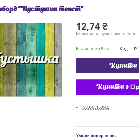
борд "Пустушка текст"
12,74 ₴
Мінімальна сума замовлення н
В наявності 9 од.
Код:
Т02
Купити
Купити з
+380665158662