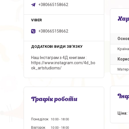
+380665158662
Ха
+380665158662
Основ
Країн
Наш Інстаграм з 4Д книгами
Корис
https://www.instagram.com/4d_bo
ok_artstudioms/
Матер
Інф
Графік роботи
Ціна:
Понеділок
10:00
18:00
Вівторок
10:00
18:00