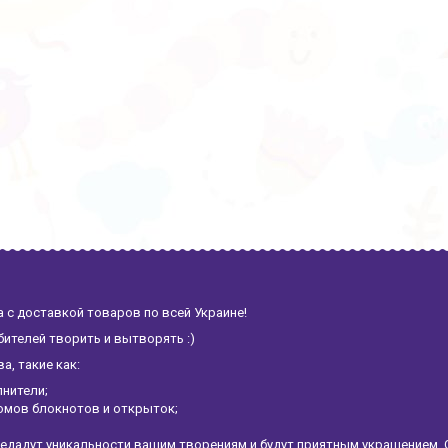
 с доставкой товаров по всей Украине!
ителей творить и вытворять :)
, такие как:
лнители;
омов блокнотов и открыток;
едадут уникальности вашим творениям и будут приятным украшением. 