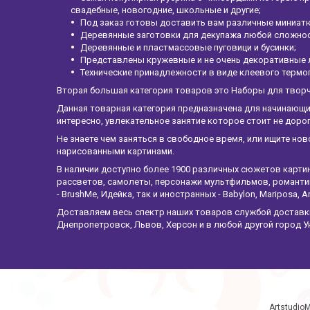
свадебные, новогодние, школьные и другие;
Под заказ готовы доставить вам различные миниатю
Деревянные заготовки для декупажа любой сложност
Деревянные и пластмассовые пуговици и бусинки;
Представлены кружевные и не очень декоративные 
Технические принадлежности в виде клеевого термо
Вторая большая категория товаров это Наборы для твор
Данная товарная категория предназначена для начинающи
интересно, увлекательное занятие которое стоит не дор
Не знаете чем заняться в свободное время, или ищите нов
нарисованными картинами.
В наличии доступно более 1900 различных сюжетов карти
рассветов, самолеты, персонажи мультфильмов, романтик
- BrushMe, Идейка, так и иностранных - Babylon, Mariposa, Ar
Доставляем весь спектр наших товаров службой доставки 
Днепропетровск, Львов, Херсон и в любой другой город У