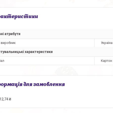
рактеристики
ні атрибути
а виробник
Україна
тувальницькі характеристики
іал
Картон 
ормація для замовлення
12,74 ₴