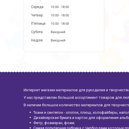
Середа
10:00
18:00
Четвер
10:00
18:00
Пʼятниця
10:00
18:00
Субота
Вихідний
Неділя
Вихідний
Интернет магазин материалов для рукоделия и творчества
У нас представлен большой ассортимент товаров для люб
В наличии большое количество материалов для творчества
Ткани и синтепон - хлопок, плюш, холофайберы, напо
Дизайнерская бумага и картон для оформления альб
Фетр, фоамеран, фоам;
Самая популярная рубрика с Чипбордами которые пр