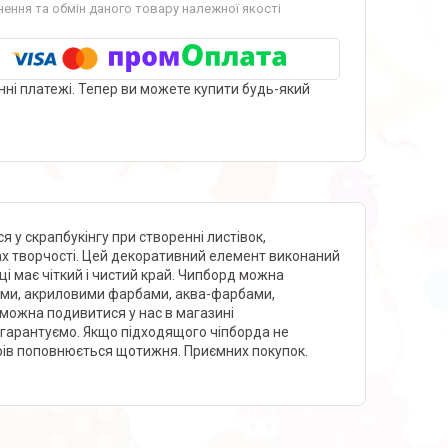
ення та обмін даного товару належної якості
нні платежі. Тепер ви можете купити будь-який
у скрапбукінгу при створенні листівок,
дах творчості. Цей декоративний елемент виконаний
ці має чіткий і чистий край. Чипборд можна
еями, акриловими фарбами, аква-фарбами,
можна подивитися у нас в магазині
 гарантуємо. Якщо підходящого чіпборда не
рів поповнюється щотижня. Приємних покупок.