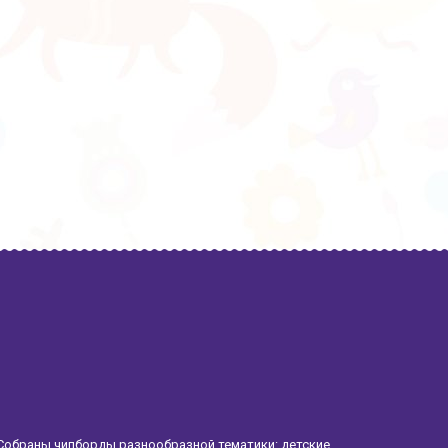
Собраны чипборды разнообразной тематики: детские,