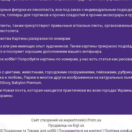
рные фигурки из пенопласта, все под заказ с индивидуальным подход
и, топперы для тортиков и прочих сладостей и прочие аксессуары и п
ленты, также присутствуют привычные атласные ленты, органзованны
пистолета.
чества Картины раскраски по номерам.
х или уже имеющих опыт художников. Также картины прекрасно подойдет
ого и послужит хорошим дополнением вашего интерьера.
ое хобби? Попробуйте картины по номерам, у нас есть статья как рисов
н с цветами, животными, городскими сооружениями, пейзажами, рубрик
а и любовь, Париж и многое другое изображенное на натуральных льня
tStory, Babylon Premium.
Новая почта, которая находится практически во всех городах Украины
краины.
Сайт створений на маркетплейсі
Prom.ua
Продавець на Bigl.ua
ArtstudioMS Подарунки та Товари для хоббі |
Поскаржитися на контент
|
Політика конфід