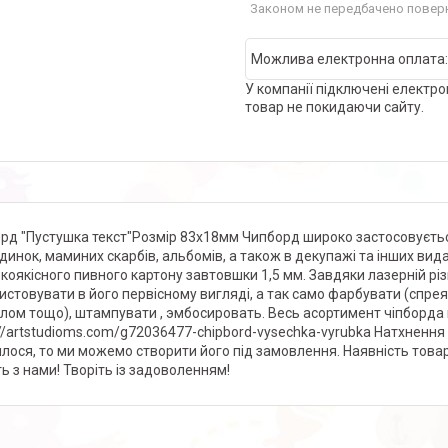
Законом не передбачено поверн
У компанії підключені електро
товар не покидаючи сайту.
рд "Пустушка текст"Розмір 83х18мм Чипборд широко застосовується 
динок, маминих скарбів, альбомів, а також в декупажі та інших ви
окоякісного пивного картону завтовшки 1,5 мм. Завдяки лазерній різ
истовувати в його первісному вигляді, а так само фарбувати (спр
лом тощо), штампувати , эмбосировать. Весь асортимент чіпборда 
://artstudioms.com/g72036477-chipbord-vysechka-vyrubka Натхнення
лося, то ми можемо створити його під замовлення. Наявність това
ть з нами! Творіть із задоволенням!