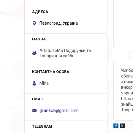
Павлоград, Україна
ArtstudioMS Подарунки та
Товари для хоббі
Чипбо
обкла
з вис
Міла
викор
чорни
https
знайш
Творі
glianech@gmail.com