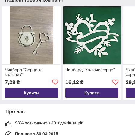
Чипборд "Серце та
Чипборд "Колюче серце"
Чипб
калючик"
серд
7,28
16,12
29,
₴
₴
Купити
Купити
Про нас
98% позитивних з 40 відгуків за рік
Працює з 30.03.2015