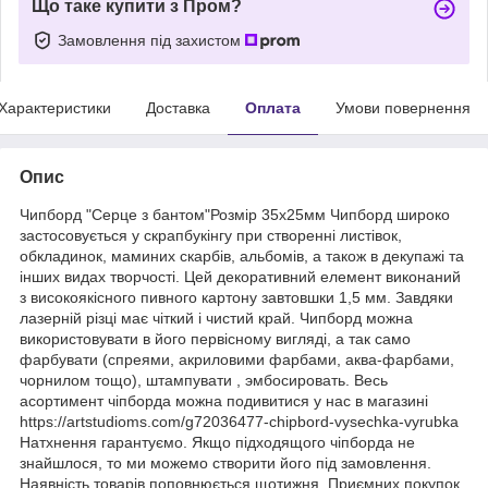
Що таке купити з Пром?
Замовлення під захистом
Характеристики
Доставка
Оплата
Умови повернення
Опис
Чипборд "Серце з бантом"Розмір 35х25мм Чипборд широко
застосовується у скрапбукінгу при створенні листівок,
обкладинок, маминих скарбів, альбомів, а також в декупажі та
інших видах творчості. Цей декоративний елемент виконаний
з високоякісного пивного картону завтовшки 1,5 мм. Завдяки
лазерній різці має чіткий і чистий край. Чипборд можна
використовувати в його первісному вигляді, а так само
фарбувати (спреями, акриловими фарбами, аква-фарбами,
чорнилом тощо), штампувати , эмбосировать. Весь
асортимент чіпборда можна подивитися у нас в магазині
https://artstudioms.com/g72036477-chipbord-vysechka-vyrubka
Натхнення гарантуємо. Якщо підходящого чіпборда не
знайшлося, то ми можемо створити його під замовлення.
Наявність товарів поповнюється щотижня. Приємних покупок.