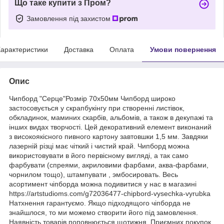
Що таке купити з Пром?
Замовлення під захистом
арактеристики
Доставка
Оплата
Умови повернення
Опис
Чипборд "Серце"Розмір 70х50мм Чипборд широко
застосовується у скрапбукінгу при створенні листівок,
обкладинок, маминих скарбів, альбомів, а також в декупажі та
інших видах творчості. Цей декоративний елемент виконаний
з високоякісного пивного картону завтовшки 1,5 мм. Завдяки
лазерній різці має чіткий і чистий край. Чипборд можна
використовувати в його первісному вигляді, а так само
фарбувати (спреями, акриловими фарбами, аква-фарбами,
чорнилом тощо), штампувати , эмбосировать. Весь
асортимент чіпборда можна подивитися у нас в магазині
https://artstudioms.com/g72036477-chipbord-vysechka-vyrubka
Натхнення гарантуємо. Якщо підходящого чіпборда не
знайшлося, то ми можемо створити його під замовлення.
Наявність товарів поповнюється щотижня. Приємних покупок.