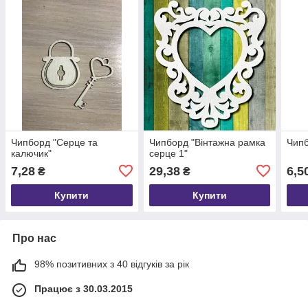
Чипборд "Серце та
Чипборд "Вінтажна рамка
Чипб
калючик"
серце 1"
7,28
29,38
6,5
₴
₴
Купити
Купити
Про нас
98% позитивних з 40 відгуків за рік
Працює з 30.03.2015