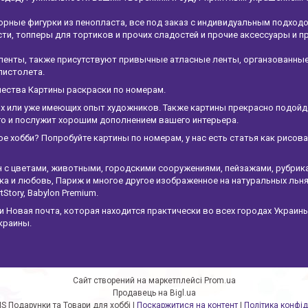
рные фигурки из пенопласта, все под заказ с индивидуальным подход
и, топперы для тортиков и прочих сладостей и прочие аксессуары и п
ленты, также присутствуют привычные атласные ленты, органзованны
пистолета.
чества Картины раскраски по номерам.
х или уже имеющих опыт художников. Также картины прекрасно подойдет
ого и послужит хорошим дополнением вашего интерьера.
ое хобби? Попробуйте картины по номерам, у нас есть статья как рисов
н с цветами, животными, городскими сооружениями, пейзажами, рубрик
а и любовь, Париж и многое другое изображенное на натуральных льня
tStory, Babylon Premium.
Новая почта, которая находится практически во всех городах Украины
краины.
Сайт створений на маркетплейсі
Prom.ua
Продавець на Bigl.ua
ArtstudioMS Подарунки та Товари для хоббі |
Поскаржитися на контент
|
Політика конфід