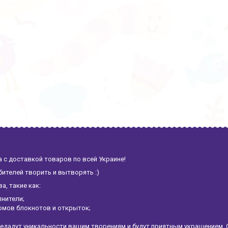
 с доставкой товаров по всей Украине!
ителей творить и вытворять :)
, такие как:
лнители;
омов блокнотов и открыток;
едадут уникальности вашим творениям и будут приятным украшением. 