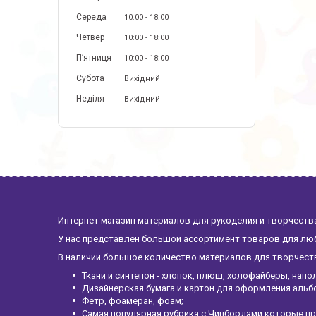
Середа
10:00
18:00
Четвер
10:00
18:00
Пʼятниця
10:00
18:00
Субота
Вихідний
Неділя
Вихідний
Интернет магазин материалов для рукоделия и творчества
У нас представлен большой ассортимент товаров для люб
В наличии большое количество материалов для творчества
Ткани и синтепон - хлопок, плюш, холофайберы, напо
Дизайнерская бумага и картон для оформления альб
Фетр, фоамеран, фоам;
Самая популярная рубрика с Чипбордами которые пр