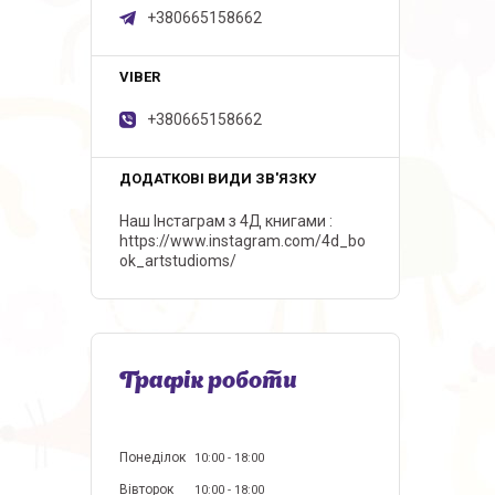
+380665158662
+380665158662
Наш Інстаграм з 4Д книгами
https://www.instagram.com/4d_bo
ok_artstudioms/
Графік роботи
Понеділок
10:00
18:00
Вівторок
10:00
18:00