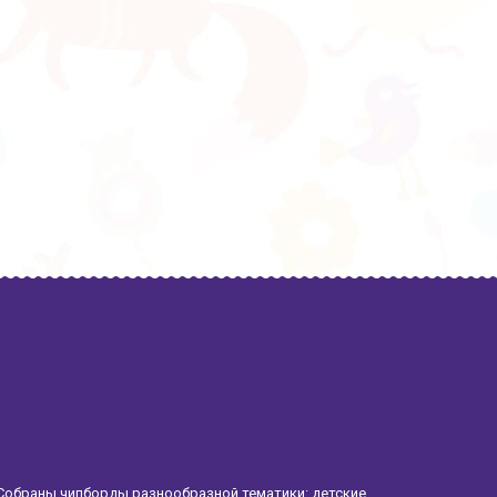
Собраны чипборды разнообразной тематики: детские,