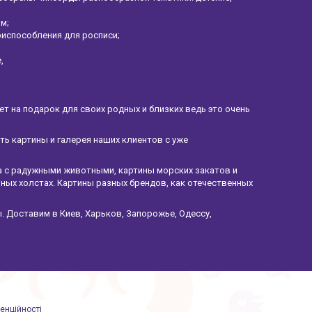
ом;
риспособления для росписи;
е,
 на подарок для своих родных и близких ведь это очень
ать картины и галерея наших клиентов с уже
а с радужными животными, картины морских закатов и
ных холстах. Картины разных брендов, как отечественных
. Доставим в Киев, Харьков, Запорожье, Одессу,
енційності