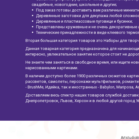
свадебные, новогодние, школьные и другие;
Под заказ готовы доставить вам различные миниатю
Деревянные заготовки для декупажа любой сложност
Деревянные и пластмассовые пуговици и бусинки;
Представлены кружевные и не очень декоративные 
Технические принадлежности в виде клеевого термо
Вторая большая категория товаров это Наборы для твор
Данная товарная категория предназначена для начинающи
интересно, увлекательное занятие которое стоит не дор
Не знаете чем заняться в свободное время, или ищите нов
нарисованными картинами.
В наличии доступно более 1900 различных сюжетов карти
рассветов, самолеты, персонажи мультфильмов, романтик
- BrushMe, Идейка, так и иностранных - Babylon, Mariposa, Ar
Доставляем весь спектр наших товаров службой доставки 
Днепропетровск, Львов, Херсон и в любой другой город У