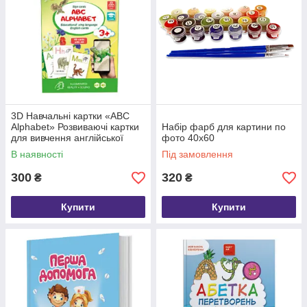
3D Навчальні картки «ABC
Alphabet» Розвиваючі картки
Набір фарб для картини по
для вивчення англійської
фото 40х60
абетки з жестовою мовою
В наявності
Під замовлення
300
320
₴
₴
Купити
Купити