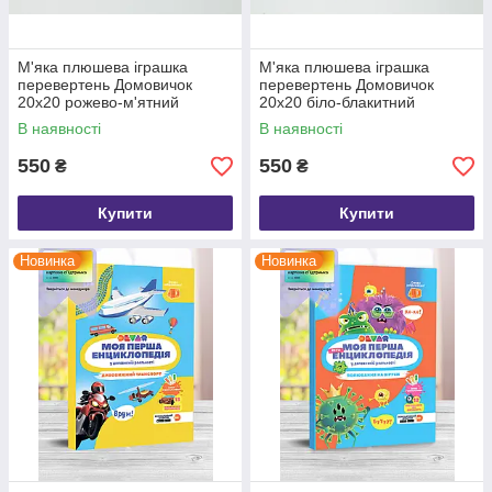
М'яка плюшева іграшка
М'яка плюшева іграшка
перевертень Домовичок
перевертень Домовичок
20х20 рожево-м'ятний
20х20 біло-блакитний
В наявності
В наявності
550
550
₴
₴
Купити
Купити
Новинка
Новинка