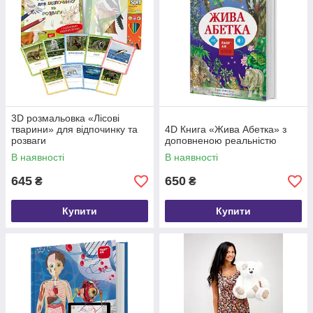
3D розмальовка «Лісові
тварини» для відпочинку та
4D Книга «Жива Абетка» з
розваги
доповненою реальнiстю
В наявності
В наявності
645
650
₴
₴
Купити
Купити