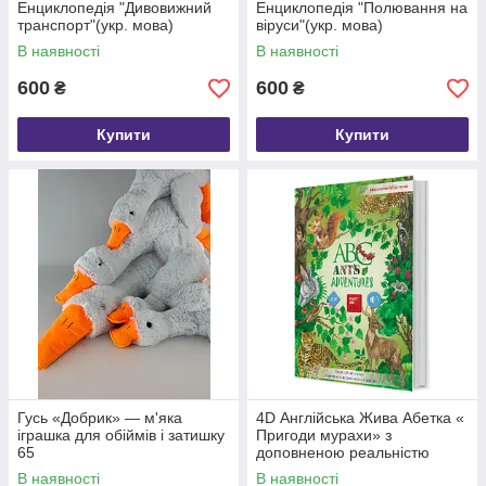
Енциклопедія "Дивовижний
Енциклопедія "Полювання на
транспорт"(укр. мова)
віруси"(укр. мова)
В наявності
В наявності
600
600
₴
₴
Купити
Купити
Гусь «Добрик» — м'яка
4D Англійська Жива Абетка «
іграшка для обіймів і затишку
Пригоди мурахи» з
65
доповненою реальністю
В наявності
В наявності