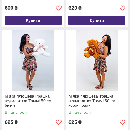
600
620
₴
₴
Купити
Купити
М'яка плюшева іграшка
М'яка плюшева іграшка
ведмежатко Томмі 50 см
ведмежатко Томмі 50 см
білий
коричневий
В наявності
В наявності
625
625
₴
₴