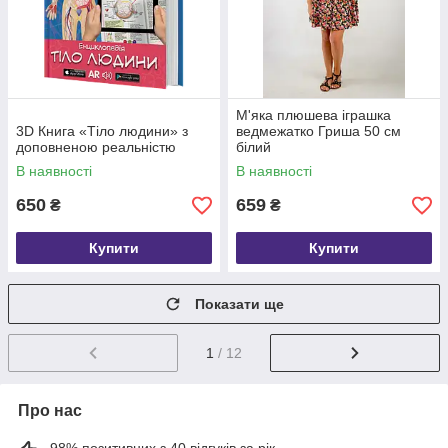
М'яка плюшева іграшка
3D Книга «Тіло людини» з
ведмежатко Гриша 50 см
доповненою реальністю
білий
В наявності
В наявності
650
659
₴
₴
Купити
Купити
Показати ще
1
/ 12
Про нас