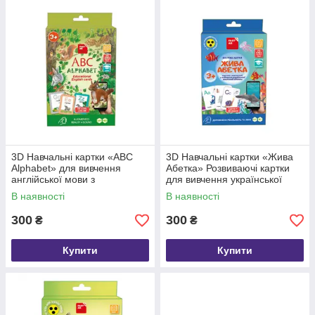
3D Навчальні картки «ABC
3D Навчальні картки «Жива
Alphabet» для вивчення
Абетка» Розвиваючі картки
англійської мови з
для вивчення української
доповненою реальністю
абетки з жестовою мовою
В наявності
В наявності
300
300
₴
₴
Купити
Купити