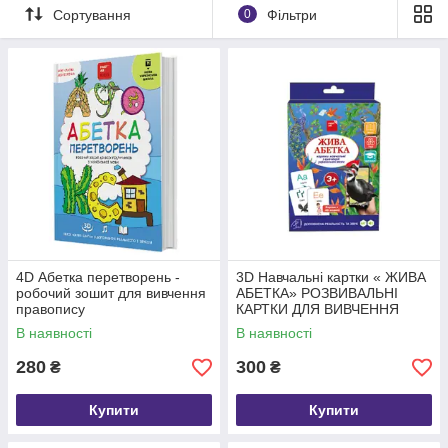
Сортування
0
Фільтри
4D Абетка перетворень -
3D Навчальні картки « ЖИВА
робочий зошит для вивчення
АБЕТКА» РОЗВИВАЛЬНІ
правопису
КАРТКИ ДЛЯ ВИВЧЕННЯ
УКРАЇНСЬКОЇ МОВИ
В наявності
В наявності
280
300
₴
₴
Купити
Купити